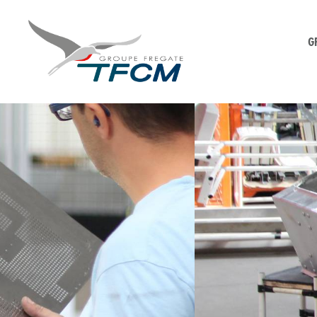
G
TFCM