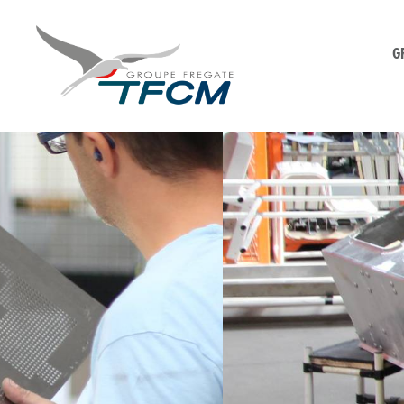
G
TFCM