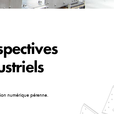
spectives
striels
ion numérique pérenne.