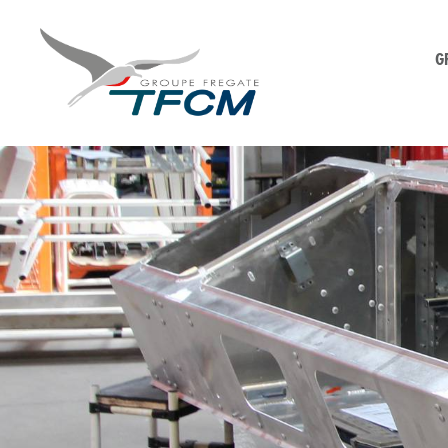
G
TFCM