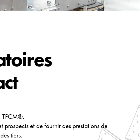
atoires
act
é à TFCM®.
 prospects et de fournir des prestations de
es tiers.