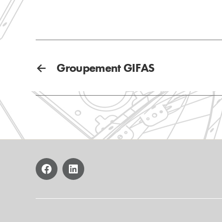
←
Groupement GIFAS
facebook
linkedin