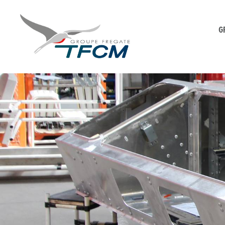
G
TFCM